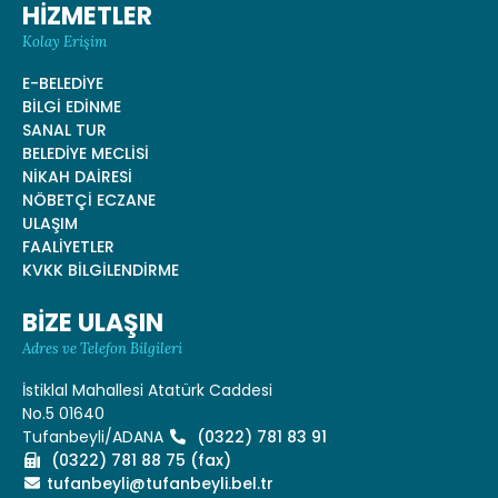
HİZMETLER
Kolay Erişim
E-BELEDİYE
BİLGİ EDİNME
SANAL TUR
BELEDİYE MECLİSİ
NİKAH DAİRESİ
NÖBETÇİ ECZANE
ULAŞIM
FAALİYETLER
KVKK BİLGİLENDİRME
BİZE ULAŞIN
Adres ve Telefon Bilgileri
İstiklal Mahallesi Atatürk Caddesi
No.5 01640
Tufanbeyli/ADANA
(0322) 781 83 91
(0322) 781 88 75 (fax)
tufanbeyli@tufanbeyli.bel.tr