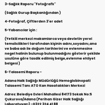
3-Sağlık Raporu "Fotoğraflı"
(Sağlık Gurup Başkanlığından )
4-Fotoğraf, Çiftlerden 3'er adet
5-Yabancılar için :
(Yetkili merkezi makamlarca veya devletin yerel
temsilcilikleri tarafından kişinin adını,soyadını,ana
ve baba adı ile doğum tarihlerini ve evlenmesine
negel halinin bulunup bulunmadığını gösterir şekilde
usulüne göre tasdik edilmiş belge,evlenme ehliyet
belgesi )
6-Talasemi Raporu -
Adana Halk Sağlığı Müdürlüğü Hemoglobinopati
Talasemi Tanı ATO Kan Hasatalıkları Merkezi
Adres: Belediye Evleri Mahallesi 84173 Sokak No:5
Çukurova/Adana (Perihan Gizer Halk Sağlığı
Laboratuvarı) -0322 324 41 88