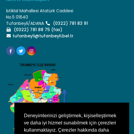
İstiklal Mahallesi Atatürk Caddesi
No.5 01640
Tufanbeyli/ADANA
(0322) 781 83 91
(0322) 781 88 75 (fax)
tufanbeyli@tufanbeyli.bel.tr
Deneyimlerinizi geliştirmek, kişiselleştirmek
ve daha iyi hizmet sunabilmek için çerezleri
kullanmaktayız. Çerezler hakkında daha