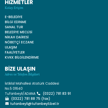
HİZMETLER
Kolay Erişim
E-BELEDİYE
BİLGİ EDİNME
SANAL TUR
BELEDİYE MECLİSİ
NİKAH DAİRESİ
NÖBETÇİ ECZANE
ULAŞIM
FAALİYETLER
KVKK BİLGİLENDİRME
BİZE ULAŞIN
Adres ve Telefon Bilgileri
İstiklal Mahallesi Atatürk Caddesi
No.5 01640
Tufanbeyli/ADANA
(0322) 781 83 91
(0322) 781 88 75 (fax)
tufanbeyli@tufanbeyli.bel.tr