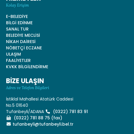
Kolay Erişim
E-BELEDİYE
BİLGİ EDİNME
SANAL TUR
BELEDİYE MECLİSİ
NİKAH DAİRESİ
NÖBETÇİ ECZANE
ULAŞIM
FAALİYETLER
KVKK BİLGİLENDİRME
BİZE ULAŞIN
Adres ve Telefon Bilgileri
İstiklal Mahallesi Atatürk Caddesi
No.5 01640
Tufanbeyli/ADANA
(0322) 781 83 91
(0322) 781 88 75 (fax)
tufanbeyli@tufanbeyli.bel.tr