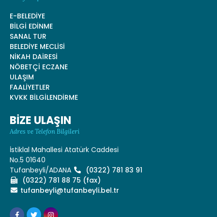
E-BELEDİYE
BİLGİ EDİNME
SANAL TUR
BELEDİYE MECLİSİ
NİKAH DAİRESİ
NÖBETÇİ ECZANE
ULAŞIM
FAALİYETLER
KVKK BİLGİLENDİRME
BİZE ULAŞIN
Adres ve Telefon Bilgileri
İstiklal Mahallesi Atatürk Caddesi
No.5 01640
Tufanbeyli/ADANA
(0322) 781 83 91
(0322) 781 88 75 (fax)
tufanbeyli@tufanbeyli.bel.tr