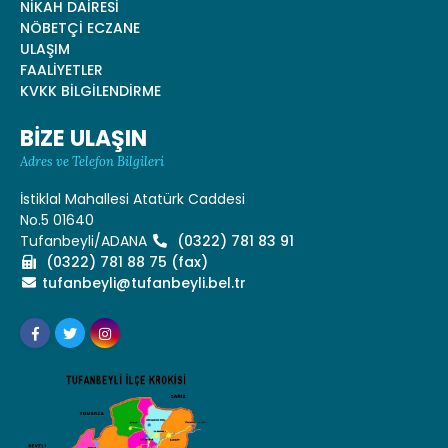
NİKAH DAİRESİ
NÖBETÇİ ECZANE
ULAŞIM
FAALİYETLER
KVKK BİLGİLENDİRME
BİZE ULAŞIN
Adres ve Telefon Bilgileri
İstiklal Mahallesi Atatürk Caddesi
No.5 01640
Tufanbeyli/ADANA
(0322) 781 83 91
(0322) 781 88 75 (fax)
tufanbeyli@tufanbeyli.bel.tr