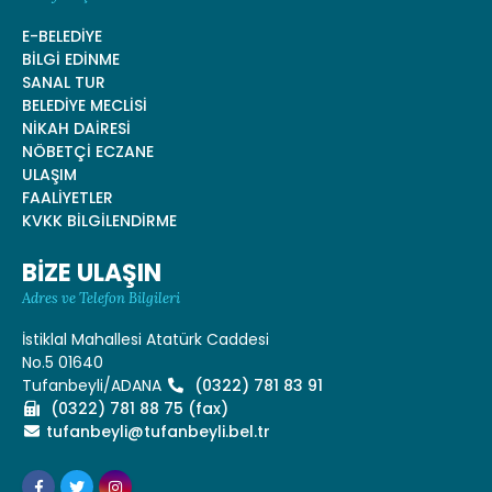
E-BELEDİYE
BİLGİ EDİNME
SANAL TUR
BELEDİYE MECLİSİ
NİKAH DAİRESİ
NÖBETÇİ ECZANE
ULAŞIM
FAALİYETLER
KVKK BİLGİLENDİRME
BİZE ULAŞIN
Adres ve Telefon Bilgileri
İstiklal Mahallesi Atatürk Caddesi
No.5 01640
Tufanbeyli/ADANA
(0322) 781 83 91
(0322) 781 88 75 (fax)
tufanbeyli@tufanbeyli.bel.tr