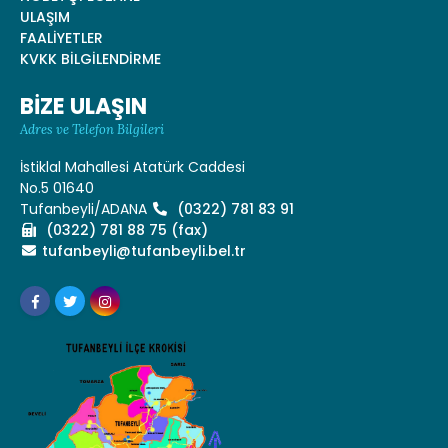
ULAŞIM
FAALİYETLER
KVKK BİLGİLENDİRME
BİZE ULAŞIN
Adres ve Telefon Bilgileri
İstiklal Mahallesi Atatürk Caddesi
No.5 01640
Tufanbeyli/ADANA
(0322) 781 83 91
(0322) 781 88 75 (fax)
tufanbeyli@tufanbeyli.bel.tr