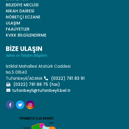
BELEDİYE MECLİSİ
NİKAH DAİRESİ
NÖBETÇİ ECZANE
ULAŞIM
FAALİYETLER
KVKK BİLGİLENDİRME
BİZE ULAŞIN
Adres ve Telefon Bilgileri
İstiklal Mahallesi Atatürk Caddesi
No.5 01640
Tufanbeyli/ADANA
(0322) 781 83 91
(0322) 781 88 75 (fax)
tufanbeyli@tufanbeyli.bel.tr