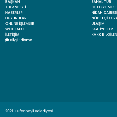
BAŞKAN
SANAL TUR
TUFANBEYLİ
BELEDİYE MECL
HABERLER
NİKAH DAİRES
DUYURULAR
NÖBETÇİ ECZ
ONLİNE İŞLEMLER
ULAŞIM
WEB TAPU
FAALİYETLER
İLETİŞİM
KVKK BİLGİLE
Bilgi Edinme
2021, Tufanbeyli Belediyesi