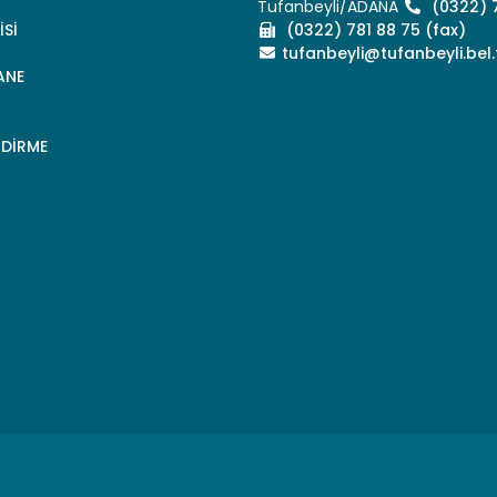
Tufanbeyli/ADANA
(0322) 7
İSİ
(0322) 781 88 75 (fax)
İ
tufanbeyli@tufanbeyli.bel.
ANE
NDİRME