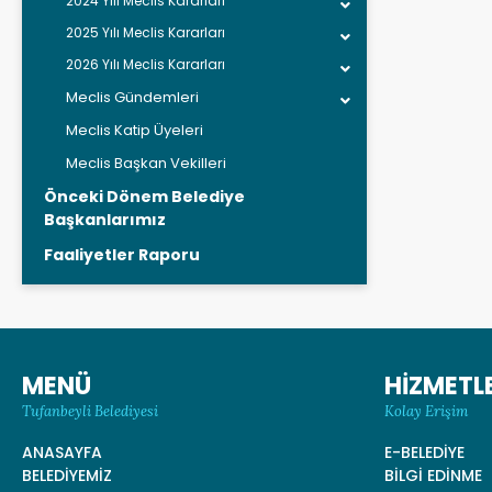
2024 Yılı Meclis Kararları
2025 Yılı Meclis Kararları
2026 Yılı Meclis Kararları
Meclis Gündemleri
Meclis Katip Üyeleri
Meclis Başkan Vekilleri
Önceki Dönem Belediye
Başkanlarımız
Faaliyetler Raporu
MENÜ
HİZMETL
Tufanbeyli Belediyesi
Kolay Erişim
ANASAYFA
E-BELEDİYE
BELEDİYEMİZ
BİLGİ EDİNME