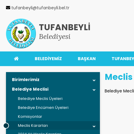
tufanbeyli@tufanbeyli.bel.tr
TUFANBEYLİ
Belediyesi
BELEDİYEMİZ
BAŞKAN
TUFANBEY
Meclis
Birimlerimiz
Belediye Meclisi
Belediye Mecli
Belediye Meclis Üyeleri
Belediye Encümen Üyeleri
Komisyonlar
Meclis Kararları