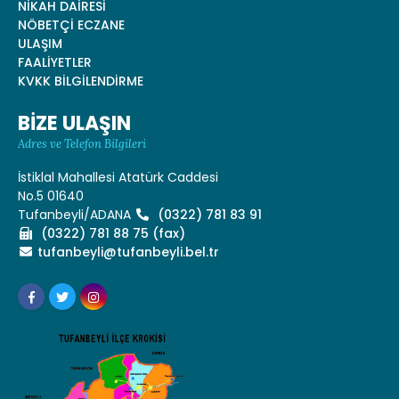
NİKAH DAİRESİ
NÖBETÇİ ECZANE
ULAŞIM
FAALİYETLER
KVKK BİLGİLENDİRME
BİZE ULAŞIN
Adres ve Telefon Bilgileri
İstiklal Mahallesi Atatürk Caddesi
No.5 01640
Tufanbeyli/ADANA
(0322) 781 83 91
(0322) 781 88 75 (fax)
tufanbeyli@tufanbeyli.bel.tr