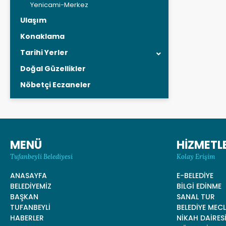
Yenicami-Merkez
Ulaşım
Konaklama
Tarihi Yerler
Doğal Güzellikler
Nöbetçi Eczaneler
MENÜ
HİZMETL
Tufanbeyli Belediyesi
Kolay Erişim
ANASAYFA
E-BELEDİYE
BELEDİYEMİZ
BİLGİ EDİNME
BAŞKAN
SANAL TUR
TUFANBEYLİ
BELEDİYE MECL
HABERLER
NİKAH DAİRES