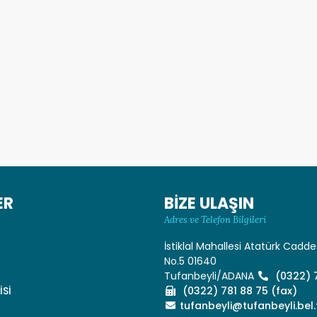
ER
BİZE ULAŞIN
Adres ve Telefon Bilgileri
İstiklal Mahallesi Atatürk Cadde
No.5 01640
Tufanbeyli/ADANA
(0322) 7
İSİ
(0322) 781 88 75 (fax)
İ
tufanbeyli@tufanbeyli.bel.