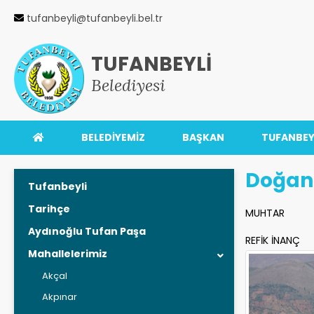
tufanbeyli@tufanbeyli.bel.tr
TUFANBEYLİ
Belediyesi
BELEDİYEMİZ
BAŞKAN
TUFANBEY
Doğan
Tufanbeyli
Tarihçe
MUHTAR
Aydınoğlu Tufan Paşa
REFİK İNANÇ 
Mahallelerimiz
Akçal
Akpınar