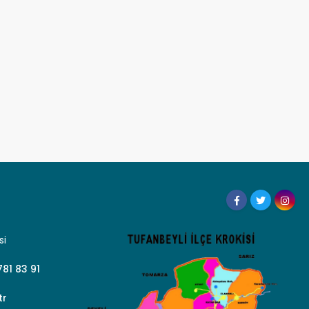
si
81 83 91
tr