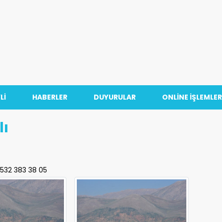
Lİ
HABERLER
DUYURULAR
ONLİNE İŞLEMLER
lı
532 383 38 05